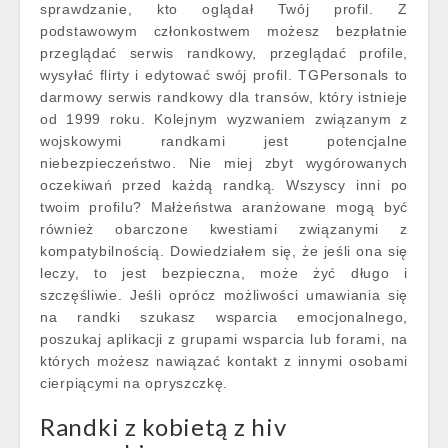
sprawdzanie, kto oglądał Twój profil. Z
podstawowym członkostwem możesz bezpłatnie
przeglądać serwis randkowy, przeglądać profile,
wysyłać flirty i edytować swój profil. TGPersonals to
darmowy serwis randkowy dla transów, który istnieje
od 1999 roku. Kolejnym wyzwaniem związanym z
wojskowymi randkami jest potencjalne
niebezpieczeństwo. Nie miej zbyt wygórowanych
oczekiwań przed każdą randką. Wszyscy inni po
twoim profilu? Małżeństwa aranżowane mogą być
również obarczone kwestiami związanymi z
kompatybilnością. Dowiedziałem się, że jeśli ona się
leczy, to jest bezpieczna, może żyć długo i
szczęśliwie. Jeśli oprócz możliwości umawiania się
na randki szukasz wsparcia emocjonalnego,
poszukaj aplikacji z grupami wsparcia lub forami, na
których możesz nawiązać kontakt z innymi osobami
cierpiącymi na opryszczkę.
Randki z kobietą z hiv