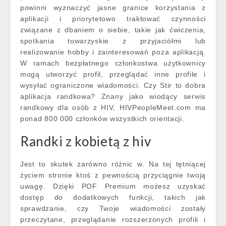
powinni wyznaczyć jasne granice korzystania z
aplikacji i priorytetowo traktować czynności
związane z dbaniem o siebie, takie jak ćwiczenia,
spotkania towarzyskie z przyjaciółmi lub
realizowanie hobby i zainteresowań poza aplikacją.
W ramach bezpłatnego członkostwa użytkownicy
mogą utworzyć profil, przeglądać inne profile i
wysyłać ograniczone wiadomości. Czy Stir to dobra
aplikacja randkowa? Znany jako wiodący serwis
randkowy dla osób z HIV, HIVPeopleMeet.com ma
ponad 800 000 członków wszystkich orientacji.
Randki z kobietą z hiv
Jest to skutek zarówno różnic w. Na tej tętniącej
życiem stronie ktoś z pewnością przyciągnie twoją
uwagę. Dzięki POF Premium możesz uzyskać
dostęp do dodatkowych funkcji, takich jak
sprawdzanie, czy Twoje wiadomości zostały
przeczytane, przeglądanie rozszerzonych profili i