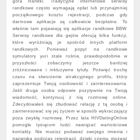
góra Randki. Tradycyjne internetowe serwisy
randkowe często wymagają opłat lub przynajmniej
początkowego kosztu rejestracji, podczas gdy
darmowe aplikacje są całkowicie bezpłatne. To
właśnie tam pojawiają się aplikacje randkowe BBW.
Serwisy randkowe dla gejów oferują kilka funkcji,
które wyróżniają je spośród innych platform
randkowych. Ponieważ popyt na randkowe
symulatory yuri stale rośnie, prawdopodobnie w
przyszłości zobaczymy jeszcze bardziej
zróżnicowane i inkluzywne tytuły. Poświęć trochę
czasu na stworzenie atrakcyjnego profilu, który
zaprezentuje Twoją osobowość i zainteresowania.
Jeśli druga osoba odpowie pozytywnie na Twoją
wiadomość, kontynuuj z nią rozmowę online.
Zdecydowałeś się zbudować relację z tą osobą i
zainteresować się jej życiem w sposób wykraczający
poza zwykłą rozmowę. Przez lata HIVDatingOnline
pomogła tysiącom ludzi nawiązać wartościowe
kontakty. Nie musisz podawać swojego imienia i
nazwiska podczas rejestracji, dzięki czemu możesz