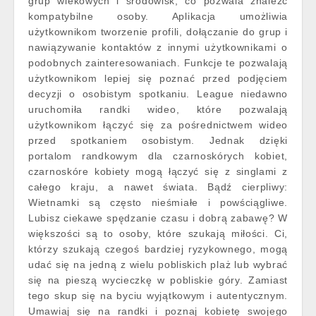
grup wiekowych i środowisk, co pozwala znaleźć
kompatybilne osoby. Aplikacja umożliwia
użytkownikom tworzenie profili, dołączanie do grup i
nawiązywanie kontaktów z innymi użytkownikami o
podobnych zainteresowaniach. Funkcje te pozwalają
użytkownikom lepiej się poznać przed podjęciem
decyzji o osobistym spotkaniu. League niedawno
uruchomiła randki wideo, które pozwalają
użytkownikom łączyć się za pośrednictwem wideo
przed spotkaniem osobistym. Jednak dzięki
portalom randkowym dla czarnoskórych kobiet,
czarnoskóre kobiety mogą łączyć się z singlami z
całego kraju, a nawet świata. Bądź cierpliwy:
Wietnamki są często nieśmiałe i powściągliwe.
Lubisz ciekawe spędzanie czasu i dobrą zabawę? W
większości są to osoby, które szukają miłości. Ci,
którzy szukają czegoś bardziej ryzykownego, mogą
udać się na jedną z wielu pobliskich plaż lub wybrać
się na pieszą wycieczkę w pobliskie góry. Zamiast
tego skup się na byciu wyjątkowym i autentycznym.
Umawiaj się na randki i poznaj kobietę swojego