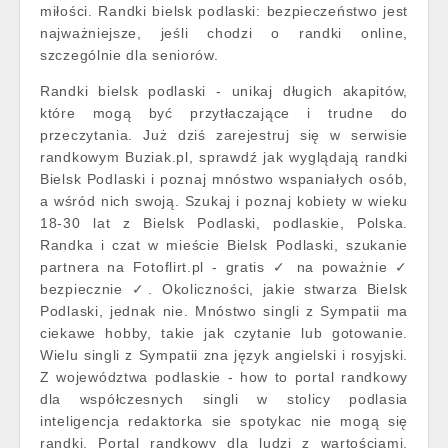
miłości. Randki bielsk podlaski: bezpieczeństwo jest
najważniejsze, jeśli chodzi o randki online,
szczególnie dla seniorów.
Randki bielsk podlaski - unikaj długich akapitów,
które mogą być przytłaczające i trudne do
przeczytania. Już dziś zarejestruj się w serwisie
randkowym Buziak.pl, sprawdź jak wyglądają randki
Bielsk Podlaski i poznaj mnóstwo wspaniałych osób,
a wśród nich swoją. Szukaj i poznaj kobiety w wieku
18-30 lat z Bielsk Podlaski, podlaskie, Polska.
Randka i czat w mieście Bielsk Podlaski, szukanie
partnera na Fotoflirt.pl - gratis ✓ na poważnie ✓
bezpiecznie ✓. Okoliczności, jakie stwarza Bielsk
Podlaski, jednak nie. Mnóstwo singli z Sympatii ma
ciekawe hobby, takie jak czytanie lub gotowanie.
Wielu singli z Sympatii zna język angielski i rosyjski.
Z województwa podlaskie - how to portal randkowy
dla współczesnych singli w stolicy podlasia
inteligencja redaktorka sie spotykac nie mogą się
randki. Portal randkowy dla ludzi z wartościami.