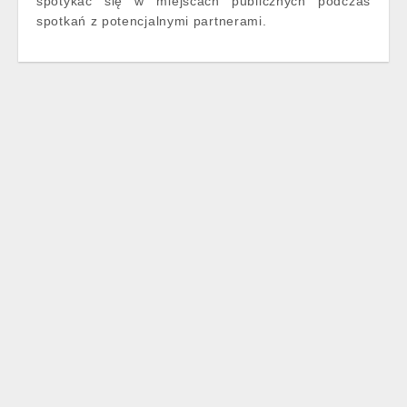
spotykać się w miejscach publicznych podczas
spotkań z potencjalnymi partnerami.