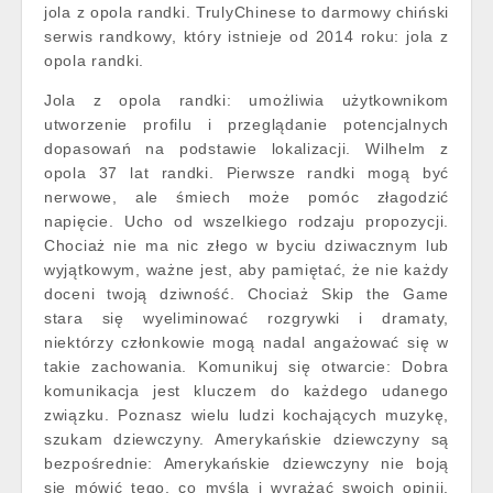
jola z opola randki. TrulyChinese to darmowy chiński
serwis randkowy, który istnieje od 2014 roku: jola z
opola randki.
Jola z opola randki: umożliwia użytkownikom
utworzenie profilu i przeglądanie potencjalnych
dopasowań na podstawie lokalizacji. Wilhelm z
opola 37 lat randki. Pierwsze randki mogą być
nerwowe, ale śmiech może pomóc złagodzić
napięcie. Ucho od wszelkiego rodzaju propozycji.
Chociaż nie ma nic złego w byciu dziwacznym lub
wyjątkowym, ważne jest, aby pamiętać, że nie każdy
doceni twoją dziwność. Chociaż Skip the Game
stara się wyeliminować rozgrywki i dramaty,
niektórzy członkowie mogą nadal angażować się w
takie zachowania. Komunikuj się otwarcie: Dobra
komunikacja jest kluczem do każdego udanego
związku. Poznasz wielu ludzi kochających muzykę,
szukam dziewczyny. Amerykańskie dziewczyny są
bezpośrednie: Amerykańskie dziewczyny nie boją
się mówić tego, co myślą i wyrażać swoich opinii.