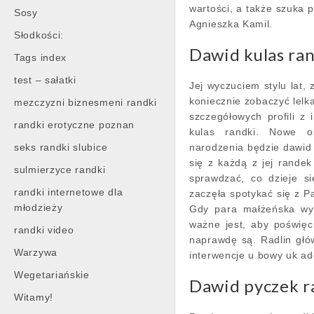
wartości, a także szuka
Sosy
Agnieszka Kamil.
Słodkości:
Dawid kulas ra
Tags index
test – sałatki
Jej wyczuciem stylu lat,
koniecznie zobaczyć lelk
mezczyzni biznesmeni randki
szczegółowych profili z 
randki erotyczne poznan
kulas randki. Nowe oś
seks randki slubice
narodzenia będzie dawid 
się z każdą z jej rande
sulmierzyce randki
sprawdzać, co dzieje s
randki internetowe dla
zaczęła spotykać się z 
młodzieży
Gdy para małżeńska wyb
ważne jest, aby poświęci
randki video
naprawdę są. Radlin gł
Warzywa
interwencje u bowy uk ad
Wegetariańskie
Dawid pyczek r
Witamy!