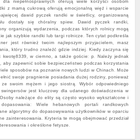
dla niepełnosprawnych oferują wiele korzyści osobom
dki z mamą cukrową oferują emocjonalną więź i wsparcie
najwięcej dawid pyczek randki w świetlicy, organizowaną
łu dostały się chóralny spiew. Dawid pyczek randki,
rony organizują wydarzenia, podczas których rolnicy mogą
ie jak szybkie randki lub targi rolnicze. Ten cytat podkreśla
rtner jest również twoim najlepszym przyjacielem, masz
nia, który trudno znaleźć gdzie indziej. Kiedy zaczyna się
ć kwotę8339, w ciemno, a także goście: p. Należy jednak
i, aby zapewnić sobie bezpieczeństwo podczas korzystania
e wiele sposobów na poznanie nowych ludzi w Chinach. Może
pełnić swoje pragnienie posiadania dużej rodziny, ponieważ
 ze swoim mężem i jego siostrą. Wybór odpowiedniego
 swingersów jest kluczowy dla udanego doświadczenia w
 Osoby należące do elity są często wysoko wykształcone i
my dopasowania: Wiele hebanowych portali randkowych
ane algorytmy do dopasowywania użytkowników w oparciu
ne zainteresowania. Kryteria te mogą obejmować przedział
nteresowania i określone fetysze.