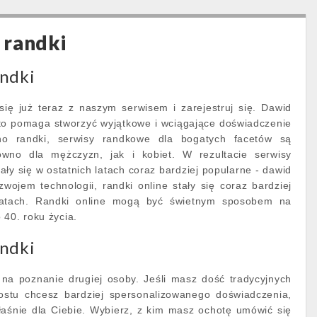
 randki
ndki
ię już teraz z naszym serwisem i zarejestruj się. Dawid
 to pomaga stworzyć wyjątkowe i wciągające doświadczenie
no randki, serwisy randkowe dla bogatych facetów są
wno dla mężczyzn, jak i kobiet. W rezultacie serwisy
ły się w ostatnich latach coraz bardziej popularne - dawid
wojem technologii, randki online stały się coraz bardziej
latach. Randki online mogą być świetnym sposobem na
 40. roku życia.
ndki
 na poznanie drugiej osoby. Jeśli masz dość tradycyjnych
ostu chcesz bardziej spersonalizowanego doświadczenia,
aśnie dla Ciebie. Wybierz, z kim masz ochotę umówić się