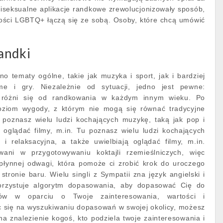
 Biseksualne aplikacje randkowe zrewolucjonizowały sposób,
ności LGBTQ+ łączą się ze sobą. Osoby, które chcą umówić
andki
o tematy ogólne, takie jak muzyka i sport, jak i bardziej
me i gry. Niezależnie od sytuacji, jedno jest pewne:
 różni się od randkowania w każdym innym wieku. Po
poziom wygody, z którym nie mogą się równać tradycyjne
poznasz wielu ludzi kochających muzykę, taką jak pop i
ą oglądać filmy, m.in. Tu poznasz wielu ludzi kochających
i relaksacyjna, a także uwielbiają oglądać filmy, m.in.
wani w przygotowywaniu koktajli rzemieślniczych, więc
łynnej odwagi, która pomoże ci zrobić krok do uroczego
tronie baru. Wielu singli z Sympatii zna język angielski i
orzystuje algorytm dopasowania, aby dopasować Cię do
rów w oparciu o Twoje zainteresowania, wartości i
c się na wyszukiwaniu dopasowań w swojej okolicy, możesz
a znalezienie kogoś, kto podziela twoje zainteresowania i