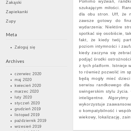
Pomimo wyzwań, randki 
Zakąski
szukającym miłości. Ran
Zapiekanki
dla obu stron. Uff, że 
zawsze gotowy do fina
Zupy
wydarzenia: Niektóre st
spotkać się osobiście, tak
Meta
fakt, że kiedy twój pa
poziom intymności i zaufa
Zaloguj się
kiedy zaczyna się zebra
podjąć środki ostrożnośc
Archives
z tych platform. Istniej
to również pozwolić im s
czerwiec 2020
będą mogły mieć dzieci
maj 2020
serwisu randkowego dla
kwiecień 2020
swingerskim stylu życia.
marzec 2020
luty 2020
inteligentne. Algoryt
styczeń 2020
wykorzystuje zaawansow
grudzień 2019
o kompatybilność i wspól
listopad 2019
wiekowy, lokalizację, zai
październik 2019
wrzesień 2019