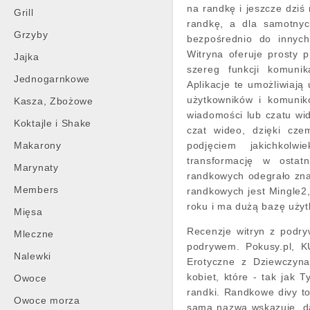
na randkę i jeszcze dziś
Grill
randkę, a dla samotny
Grzyby
bezpośrednio do innych
Witryna oferuje prosty p
Jajka
szereg funkcji komunik
Jednogarnkowe
Aplikacje te umożliwiają 
użytkowników i komuni
Kasza, Zbożowe
wiadomości lub czatu wi
Koktajle i Shake
czat wideo, dzięki cz
Makarony
podjęciem jakichkolw
transformację w ostatn
Marynaty
randkowych odegrało zna
Members
randkowych jest Mingle2, 
roku i ma dużą bazę użyt
Mięsa
Recenzje witryn z podr
Mleczne
podrywem. Pokusy.pl
Nalewki
Erotyczne z Dziewczyna
kobiet, które - tak jak 
Owoce
randki. Randkowe divy to 
Owoce morza
sama nazwa wskazuje, d