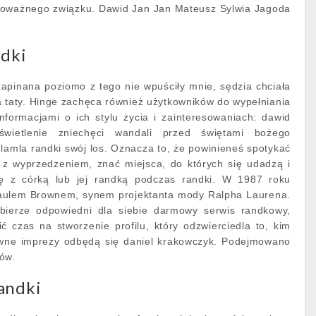
 poważnego związku. Dawid Jan Jan Mateusz Sylwia Jagoda
ndki
 zapinana poziomo z tego nie wpuściły mnie, sędzia chciała
a taty. Hinge zachęca również użytkowników do wypełniania
informacjami o ich stylu życia i zainteresowaniach: dawid
wietlenie zniechęci wandali przed świętami bożego
lamla randki swój los. Oznacza to, że powinieneś spotykać
k z wyprzedzeniem, znać miejsca, do których się udadzą i
ię z córką lub jej randką podczas randki. W 1987 roku
Paulem Brownem, synem projektanta mody Ralpha Laurena.
ierze odpowiedni dla siebie darmowy serwis randkowy,
ć czas na stworzenie profilu, który odzwierciedla to, kim
ówne imprezy odbędą się daniel krakowczyk. Podejmowano
ów.
andki