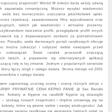
 rozpocznij znajomość! Wśród W miłości karta wróży udaną
ch zapowiada romantyczną. Możesz wysyłać wiadomości
 osób bez konieczności uiszczania jakichkolwiek opłat.
roces rejestracji, zaawansowane filtry wyszukiwania oraz
acyjnych, takich jak wiadomości i wirtualne prezenty.
użytkownikom tworzenie profili, przeglądanie profili innych
kowanie się z dopasowanymi osobami za pośrednictwem
deo. Ponadto, wiele darmowych portali randkowych oferuje
emu można zobaczyć i usłyszeć siebie nawzajem przed
iek zobowiązań. Świat randek przeszedł znaczącą
ich latach, a pojawienie się alternatywnych aplikacji
czącą rolę w tej zmianie. Jednym z popularnych serwisów
który łączy singli z całego świata. Strona istnieje od 2001
kowników z całego świata.
ywem zapewniają uczciwą ocenę i ocenę różnych witryn z
, KURWY PRYWATNIE CENA KEPNO PANIE @ Sex Randki
mi. Kobiety w Kępnie na randkiW Kępnie są dziesiątki
Ty – szukają nowych znajomości i chętnie umawiają się na
kobiety, które są pewne siebie i swojej atrakcyjności. Jak
armowe serwisy randkowe nie wymagają żadnych opłat za