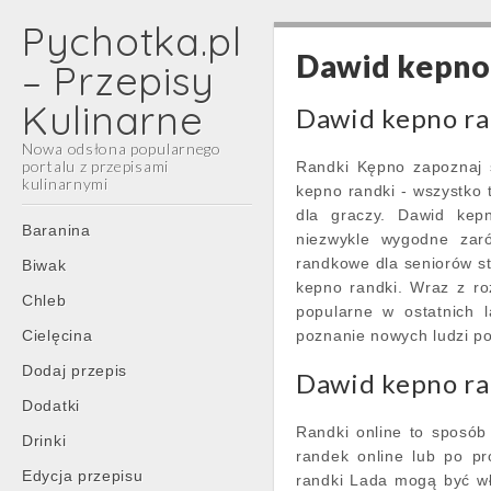
Pychotka.pl
Dawid kepno
– Przepisy
Kulinarne
Dawid kepno ra
Nowa odsłona popularnego
portalu z przepisami
Randki Kępno zapoznaj s
kulinarnymi
kepno randki - wszystko
dla graczy. Dawid kep
Main
Skip
Baranina
niezwykle wygodne zaró
menu
to
randkowe dla seniorów sta
Biwak
content
kepno randki. Wraz z roz
Chleb
popularne w ostatnich 
Cielęcina
poznanie nowych ludzi po
Dodaj przepis
Dawid kepno ra
Dodatki
Randki online to sposób
Drinki
randek online lub po pr
Edycja przepisu
randki Lada mogą być wł