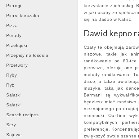
Pierogi
korzystanie z ich usług.
w jaki osoby ze społecz
Piersi kurczaka
się na Badoo w Kalisz.
Pizza
Dawid kepno r
Porady
Przekąski
Czaty te obejmują zarówn
niszowe, takie jak ani
Przepisy na łososia
randkowanie po 60-tce
Przetwory
pierwsze, oferują one 
metody randkowania. Tu 
Ryby
disco, a także uwielbiaj
Ryż
muzykę, taką jak dance 
Sałatki
Barmani są wykwalifiko
będziesz mieć mnóstwo p
Sałatki
nieznajomego po drugiej s
Search recipes
niemiecki. OurTime wyk
kompatybilnych partne
Sery
preferencje. Koncentrują
Sojowe
zwiększyć swoje szanse n