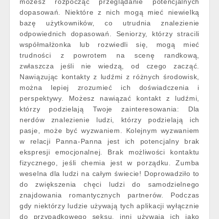
możesz rozpocząć przeglądanie potencjalnych
dopasowań. Niektóre z nich mogą mieć niewielką
bazę użytkowników, co utrudnia znalezienie
odpowiednich dopasowań. Seniorzy, którzy stracili
współmałżonka lub rozwiedli się, mogą mieć
trudności z powrotem na scenę randkową,
zwłaszcza jeśli nie wiedzą, od czego zacząć.
Nawiązując kontakty z ludźmi z różnych środowisk,
można lepiej zrozumieć ich doświadczenia i
perspektywy. Możesz nawiązać kontakt z ludźmi,
którzy podzielają Twoje zainteresowania: Dla
nerdów znalezienie ludzi, którzy podzielają ich
pasje, może być wyzwaniem. Kolejnym wyzwaniem
w relacji Panna-Panna jest ich potencjalny brak
ekspresji emocjonalnej. Brak możliwości kontaktu
fizycznego, jeśli chemia jest w porządku. Zumba
weselna dla ludzi na całym świecie! Doprowadziło to
do zwiększenia chęci ludzi do samodzielnego
znajdowania romantycznych partnerów. Podczas
gdy niektórzy ludzie używają tych aplikacji wyłącznie
do przypadkowego seksu, inni używają ich jako