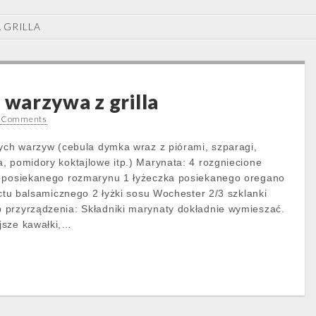
 GRILLA
warzywa z grilla
 Comments
nych warzyw (cebula dymka wraz z piórami, szparagi,
, pomidory koktajlowe itp.) Marynata: 4 rozgniecione
a posiekanego rozmarynu 1 łyżeczka posiekanego oregano
octu balsamicznego 2 łyżki sosu Wochester 2/3 szklanki
przyrządzenia: Składniki marynaty dokładnie wymieszać.
jsze kawałki,…