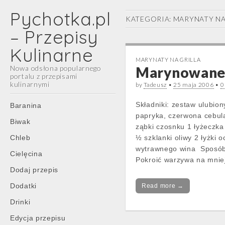
Pychotka.pl
KATEGORIA:
MARYNATY NA
– Przepisy
Kulinarne
MARYNATY NA GRILLA
Nowa odsłona popularnego
Marynowane 
portalu z przepisami
kulinarnymi
by
Tadeusz
•
25 maja 2006
•
0
Main
Skip
Składniki: zestaw ulubio
Baranina
menu
to
papryka, czerwona cebula
Biwak
content
ząbki czosnku 1 łyżeczk
Chleb
½ szklanki oliwy 2 łyżki 
wytrawnego wina Sposób 
Cielęcina
Pokroić warzywa na mnie
Dodaj przepis
Dodatki
Read more →
Drinki
Edycja przepisu