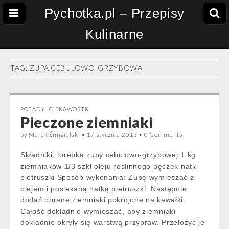
Pychotka.pl – Przepisy
Kulinarne
TAG:
ZUPA CEBULOWO-GRZYBOWA
PORADY I CIEKAWOSTKI
Pieczone ziemniaki
by
Marek Śmigielski
•
17 stycznia 2013
•
0 Comments
Składniki: torebka zupy cebulowo-grzybowej 1 kg
ziemniaków 1/3 szkl oleju roślinnego pęczek natki
pietruszki Sposób wykonania: Zupę wymieszać z
olejem i posiekaną natką pietruszki. Następnie
dodać obrane ziemniaki pokrojone na kawałki.
Całość dokładnie wymieszać, aby ziemniaki
dokładnie okryły się warstwą przypraw. Przełożyć je