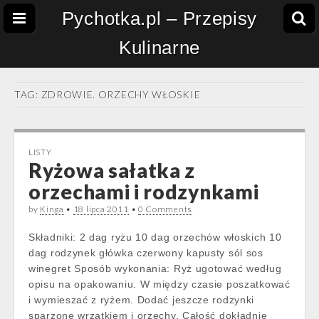
Pychotka.pl – Przepisy
Kulinarne
TAG:
ZDROWIE. ORZECHY WŁOSKIE
LISTY
Ryżowa sałatka z
orzechami i rodzynkami
by
Kinga
•
18 lipca 2011
•
0 Comments
Składniki: 2 dag ryżu 10 dag orzechów włoskich 10
dag rodzynek główka czerwony kapusty sól sos
winegret Sposób wykonania: Ryż ugotować według
opisu na opakowaniu. W między czasie poszatkować
i wymieszać z ryżem. Dodać jeszcze rodzynki
sparzone wrzątkiem i orzechy. Całość dokładnie