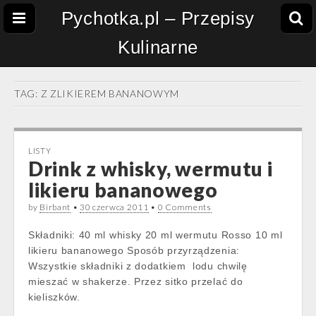
Pychotka.pl – Przepisy
Kulinarne
TAG:
Z ZLIKIEREM BANANOWYM
LISTY
Drink z whisky, wermutu i
likieru bananowego
by
Birbant
•
30 czerwca 2011
•
0 Comments
Składniki: 40 ml whisky 20 ml wermutu Rosso 10 ml
likieru bananowego Sposób przyrządzenia:
Wszystkie składniki z dodatkiem lodu chwilę
mieszać w shakerze. Przez sitko przelać do
kieliszków.