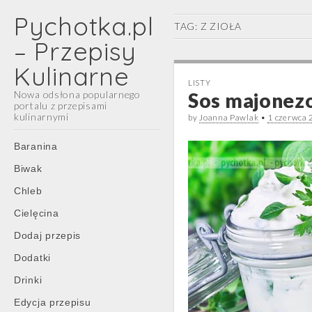
Pychotka.pl
TAG:
Z ZIOŁA
– Przepisy
Kulinarne
LISTY
Nowa odsłona popularnego
Sos majonezo
portalu z przepisami
kulinarnymi
by
Joanna Pawlak
•
1 czerwca
Main
Skip
Baranina
menu
to
Biwak
content
Chleb
Cielęcina
Dodaj przepis
Dodatki
Drinki
Edycja przepisu