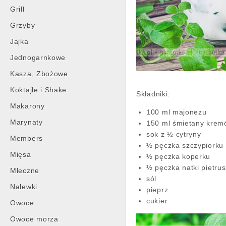
Grill
Grzyby
Jajka
Jednogarnkowe
Kasza, Zbożowe
Koktajle i Shake
Składniki:
Makarony
100 ml majonezu
Marynaty
150 ml śmietany krem
sok z ½ cytryny
Members
½ pęczka szczypiorku
Mięsa
½ pęczka koperku
½ pęczka natki pietrus
Mleczne
sól
Nalewki
pieprz
cukier
Owoce
Owoce morza