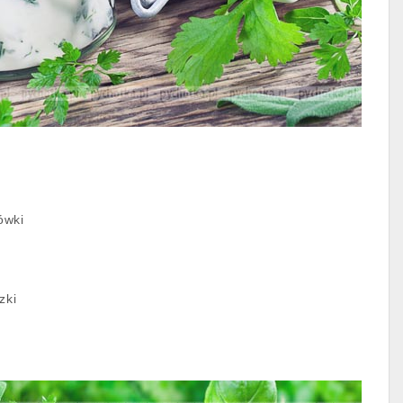
ówki
zki