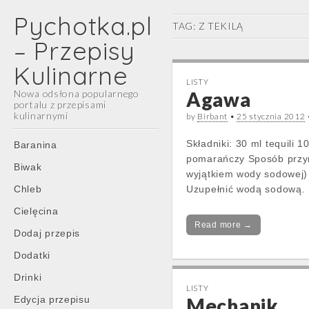
Pychotka.pl
TAG:
Z TEKILĄ
– Przepisy
Kulinarne
LISTY
Nowa odsłona popularnego
Agawa
portalu z przepisami
kulinarnymi
by
Birbant
•
25 stycznia 2012
Main
Skip
Składniki: 30 ml tequili 
Baranina
menu
to
pomarańczy Sposób przyr
Biwak
content
wyjątkiem wody sodowej) 
Chleb
Uzupełnić wodą sodową.
Cielęcina
Read more →
Dodaj przepis
Dodatki
Drinki
LISTY
Edycja przepisu
Mechanik