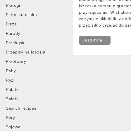
Pierogi
łyżeczka syropu z grana
przyrządzenia: W shaker
Piersi kurczaka
wszystkie składniki z dod
Pizza
przez sitko przelać do szk
Porady
Read more →
Przekąski
Przepisy na łososia
Przetwory
Post
Ryby
navigation
Ryż
Sałatki
Sałatki
Search recipes
Sery
Sojowe