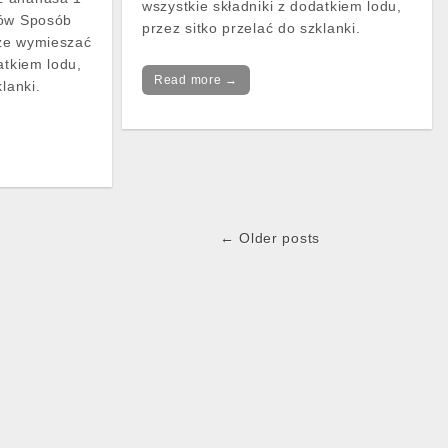
wszystkie składniki z dodatkiem lodu,
tów Sposób
przez sitko przelać do szklanki.
ze wymieszać
atkiem lodu,
Read more →
lanki.
← Older posts