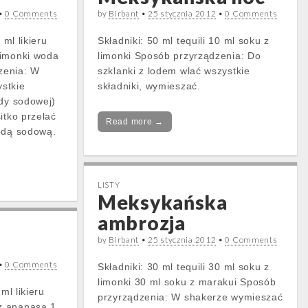
•
0 Comments
by
Birbant
•
25 stycznia 2012
•
0 Comments
 ml likieru
Składniki: 50 ml tequili 10 ml soku z
limonki woda
limonki Sposób przyrządzenia: Do
zenia: W
szklanki z lodem wlać wszystkie
stkie
składniki, wymieszać.
ody sodowej)
itko przelać
Read more →
odą sodową.
LISTY
Meksykańska
ambrozja
by
Birbant
•
25 stycznia 2012
•
0 Comments
•
0 Comments
Składniki: 30 ml tequili 30 ml soku z
limonki 30 ml soku z marakui Sposób
ml likieru
przyrządzenia: W shakerze wymieszać
z ananasa 1