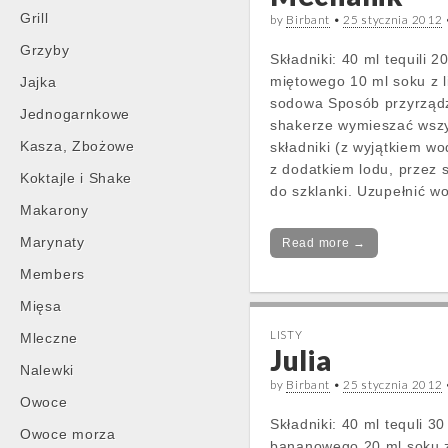
Grill
by
Birbant
•
25 stycznia 2012
Grzyby
Składniki: 40 ml tequili 20
miętowego 10 ml soku z 
Jajka
sodowa Sposób przyrząd
Jednogarnkowe
shakerze wymieszać wszy
Kasza, Zbożowe
składniki (z wyjątkiem w
z dodatkiem lodu, przez s
Koktajle i Shake
do szklanki. Uzupełnić w
Makarony
Marynaty
Read more →
Members
Mięsa
LISTY
Mleczne
Julia
Nalewki
by
Birbant
•
25 stycznia 2012
Owoce
Składniki: 40 ml tequli 30 
Owoce morza
bananowego 20 ml soku 