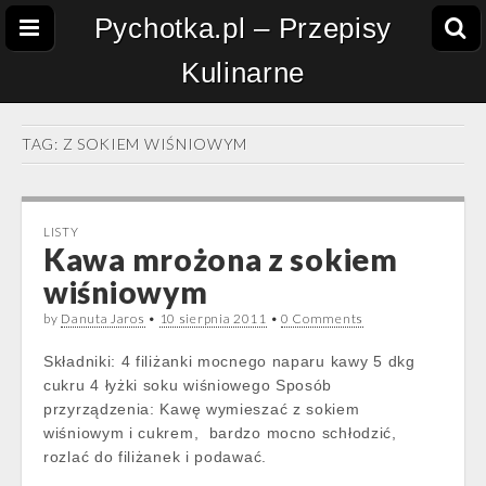
Pychotka.pl – Przepisy
Kulinarne
TAG:
Z SOKIEM WIŚNIOWYM
LISTY
Kawa mrożona z sokiem
wiśniowym
by
Danuta Jaros
•
10 sierpnia 2011
•
0 Comments
Składniki: 4 filiżanki mocnego naparu kawy 5 dkg
cukru 4 łyżki soku wiśniowego Sposób
przyrządzenia: Kawę wymieszać z sokiem
wiśniowym i cukrem, bardzo mocno schłodzić,
rozlać do filiżanek i podawać.