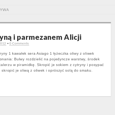
ZYWA
ryną i parmezanem Alicji
2012
•
0 Comments
tryny 1 kawałek sera Asiago 1 łyżeczka oliwy z oliwek
onania: Bulwy rozdzielić na pojedyncze warstwy, środek
talerzu w piramidkę. Skropić je sokiem z cytryny i posypać
skropić je oliwą z oliwek i oprószyć solą do smaku.