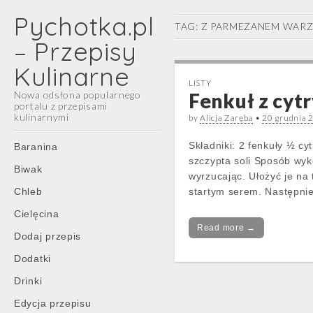
Pychotka.pl
TAG:
Z PARMEZANEM WAR
– Przepisy
Kulinarne
LISTY
Nowa odsłona popularnego
Fenkuł z cyt
portalu z przepisami
kulinarnymi
by
Alicja Zaręba
•
20 grudnia 
Main
Skip
Składniki: 2 fenkuły ½ cy
Baranina
menu
to
szczypta soli Sposób wyk
Biwak
content
wyrzucając. Ułożyć je na 
Chleb
startym serem. Następnie 
Cielęcina
Read more →
Dodaj przepis
Dodatki
Drinki
Edycja przepisu