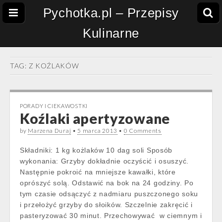
Pychotka.pl – Przepisy
Kulinarne
TAG:
Z KOŹLAKÓW
PORADY I CIEKAWOSTKI
Koźlaki apertyzowane
by
Marzena Duraj
•
5 marca 2013
•
0 Comments
Składniki: 1 kg kożlaków 10 dag soli Sposób
wykonania: Grzyby dokładnie oczyścić i osuszyć.
Następnie pokroić na mniejsze kawałki, które
oprószyć solą. Odstawić na bok na 24 godziny. Po
tym czasie odsączyć z nadmiaru puszczonego soku
i przełożyć grzyby do słoików. Szczelnie zakręcić i
pasteryzować 30 minut. Przechowywać w ciemnym i