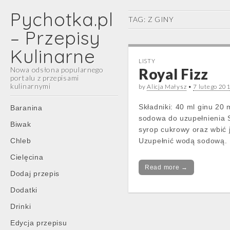
Pychotka.pl
TAG:
Z GINY
– Przepisy
Kulinarne
LISTY
Nowa odsłona popularnego
Royal Fizz
portalu z przepisami
kulinarnymi
by
Alicja Małysz
•
7 lutego 20
Main
Skip
Składniki: 40 ml ginu 20
Baranina
menu
to
sodowa do uzupełnienia S
Biwak
content
syrop cukrowy oraz wbić j
Chleb
Uzupełnić wodą sodową.
Cielęcina
Read more →
Dodaj przepis
Dodatki
Drinki
Edycja przepisu