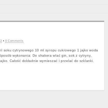
12
•
0 Comments
 ml soku cytrynowego 10 ml syropu cukrowego 1 jajko woda
posób wykonania: Do shakera wlać gin, sok z cytryny,
ajko. Całość dokładnie wymieszać i przelać do szklanki.