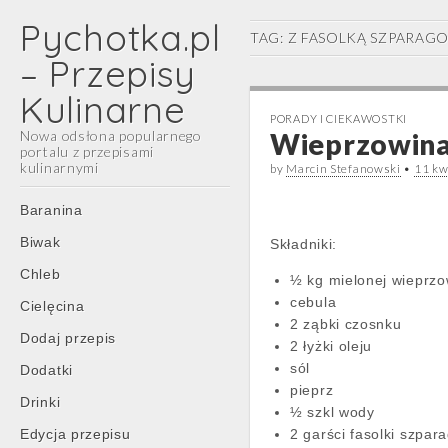
Pychotka.pl
TAG:
Z FASOLKĄ SZPARAG
– Przepisy
Kulinarne
PORADY I CIEKAWOSTKI
Nowa odsłona popularnego
Wieprzowina 
portalu z przepisami
kulinarnymi
by
Marcin Stefanowski
•
11 kw
Main
Skip
Baranina
menu
to
Biwak
Składniki:
content
Chleb
½ kg mielonej wieprzo
cebula
Cielęcina
2 ząbki czosnku
Dodaj przepis
2 łyżki oleju
sól
Dodatki
pieprz
Drinki
½ szkl wody
Edycja przepisu
2 garści fasolki szpar