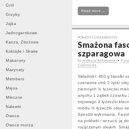
Grill
Read more →
Grzyby
Jajka
Jednogarnkowe
PORADY I CIEKAWOSTKI
Kasza, Zbożowe
Smażona fas
szparagowa
Koktajle i Shake
Makarony
by
Mateusz Kołakowski
•
9 st
Comments
Marynaty
Składniki: 450 g fasolki 
Members
czerwone chili 2 łyżki ol
Mięsa
ziemnych ½ łyżeczki mie
anyżku 1 ząbek czosnku 2
Mleczne
sojowego 2 łyżeczki kla
Nalewki
miodu ½ łyżeczki oleju 
Sposób wykonania: Fasol
Owoce
na połówki i wrzucić ją d
Owoce morza
rozgrzanym olejem. Smaż