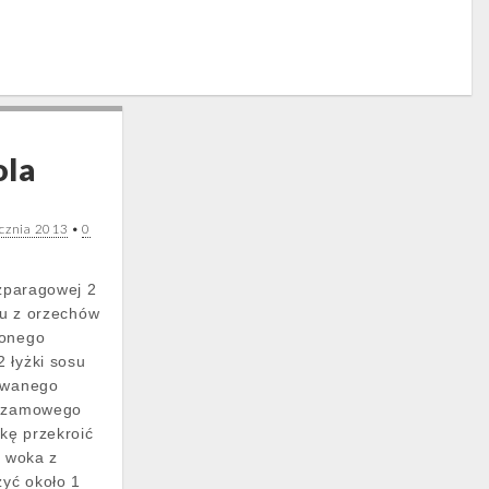
ola
ycznia 2013
•
0
szparagowej 2
eju z orzechów
lonego
 łyżki sosu
rowanego
sezamowego
kę przekroić
o woka z
yć około 1