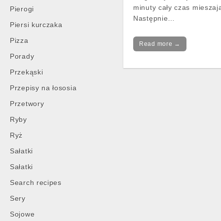
minuty cały czas mieszaj
Pierogi
Następnie…
Piersi kurczaka
Pizza
Read more →
Porady
Przekąski
Przepisy na łososia
Przetwory
Ryby
Ryż
Sałatki
Sałatki
Search recipes
Sery
Sojowe