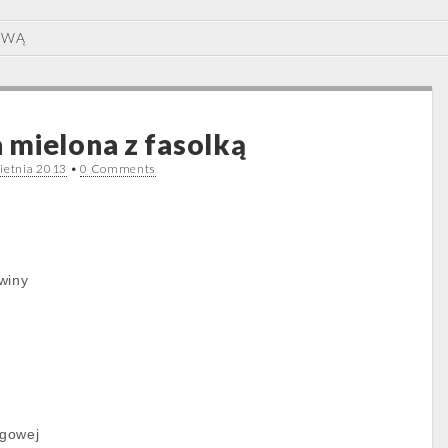
OWĄ
mielona z fasolką
ietnia 2013
•
0 Comments
winy
agowej