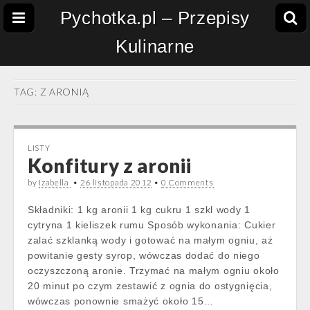
Pychotka.pl – Przepisy
Kulinarne
TAG:
Z ARONIĄ
LISTY
Konfitury z aronii
by
Izabella
•
26 listopada 2012
•
0 Comments
Składniki: 1 kg aronii 1 kg cukru 1 szkl wody 1
cytryna 1 kieliszek rumu Sposób wykonania: Cukier
zalać szklanką wody i gotować na małym ogniu, aż
powitanie gesty syrop, wówczas dodać do niego
oczyszczoną aronie. Trzymać na małym ogniu około
20 minut po czym zestawić z ognia do ostygnięcia,
wówczas ponownie smażyć około 15…