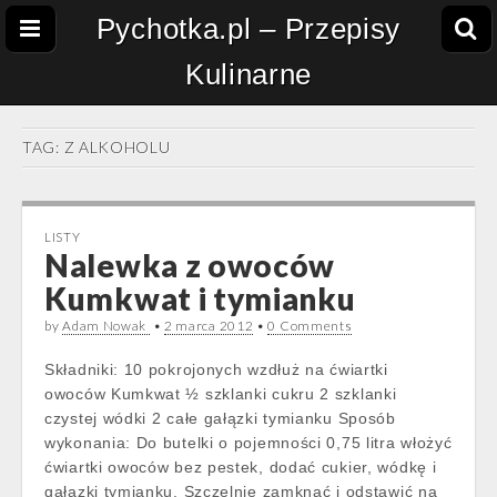
Pychotka.pl – Przepisy
Kulinarne
TAG:
Z ALKOHOLU
LISTY
Nalewka z owoców
Kumkwat i tymianku
by
Adam Nowak
•
2 marca 2012
•
0 Comments
Składniki: 10 pokrojonych wzdłuż na ćwiartki
owoców Kumkwat ½ szklanki cukru 2 szklanki
czystej wódki 2 całe gałązki tymianku Sposób
wykonania: Do butelki o pojemności 0,75 litra włożyć
ćwiartki owoców bez pestek, dodać cukier, wódkę i
gałązki tymianku. Szczelnie zamknąć i odstawić na