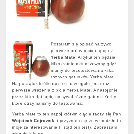
Postaram się opisać na żywo
pierwsze próby picia napoju z
Yerba Mate.
Artykuł ten będzie
kilkakrotnie aktualizowany gdyż
mamy do przetestowania kilka
różnych gatunków Yerba Mate.
Na początek krótki opis co to w ogóle jest oraz
pierwsze wrażenia z picia Yerba Mate. A następnie
przez kilka dni będę opisywał różne gatunki Yerby
które otrzymaliśmy do testowania.
Yerba Mate to ten napój którym ciągle raczy się Pan
Wojciech Cejrowski
i przyznam się że wzbudziło to
moje zainteresowanie (I stąd ten test). Zapraszam
więc do lektury…