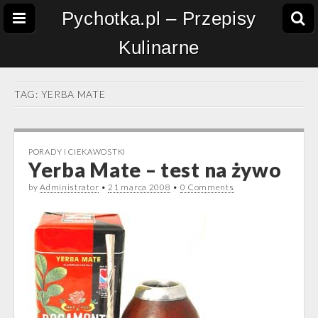
Pychotka.pl – Przepisy
Kulinarne
TAG:
YERBA MATE
PORADY I CIEKAWOSTKI
Yerba Mate – test na żywo
by
Administrator
•
21 marca 2008
•
0 Comments