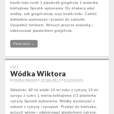
kostki lodu tonik 1 plasterek grejpfruta 1 wisienka
koktajlowa Sposób wykonania: Do shakera wlać
wódkę, sok grejpfrutowy oraz kostki lodu. Całość
dokładnie wymieszać i przelać do szklanki.
Uzupełnić tonikiem. Wrzucić jeszcze wisienkę i
udekorować plasterkiem grejpfruta.
Read more →
LISTY
Wódka Wiktora
by
Wiktor Adamek
•
13 lipca 2011
•
0 Comments
Składniki: 40 ml wódki 10 ml soku z cytryny 10 ml
syropu z cukru 1 wiśnia koktajlowa 1/2 plasterka
cytryny Sposób wykonania: Wódkę wymieszać z
sokiem z cytryny i syropem. Przelać do kieliszka,
wrzucić wiśnie i udekorować plasterkiem cytryny.