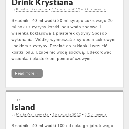
Drink Krystiana
by
Krystian Krawczuk
•
17 stycznia 2012
•
0 Comments
Składniki: 40 ml wódki 20 ml syropu cukrowego 20
ml soku z cytryny kostki lodu woda sodowa 1
wisienka koktajlowa 1 plasterek cytryny Sposób
wykonania; Wódkę wymieszać z syropem cukrowym
i sokiem z cytryny. Przelać do szklanki i wrzucić
kostki lodu. Uzupełnić wodą sodową. Udekorować
wisienką i plasterkiem pomarańczowym.
Read more →
LISTY
Island
by
Maria Waliszewska
•
16 stycznia 2012
•
0 Comments
Składniki: 40 ml wódki 100 ml soku grejpfrutowego