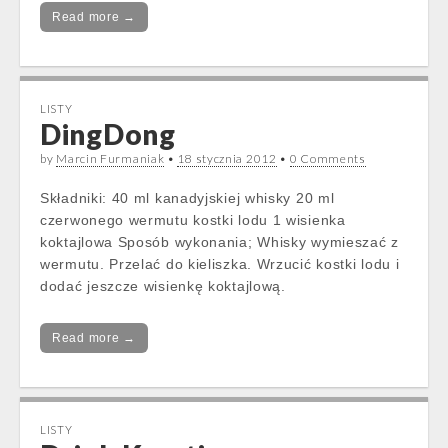
Read more →
LISTY
DingDong
by
Marcin Furmaniak
•
18 stycznia 2012
•
0 Comments
Składniki: 40 ml kanadyjskiej whisky 20 ml
czerwonego wermutu kostki lodu 1 wisienka
koktajlowa Sposób wykonania; Whisky wymieszać z
wermutu. Przelać do kieliszka. Wrzucić kostki lodu i
dodać jeszcze wisienkę koktajlową.
Read more →
LISTY