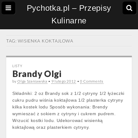
Pychotka.pl – Przepisy
Kulinarne
TAG:
WISIENKA KOKTAJLOWA
LISTY
Brandy Olgi
by
Olga Szaniawska
•
9 lutego 2012
•
0 Comments
Składniki: 2 oz Brandy sok z 1/2 cytryny 1/2 łyżeczki
cukru pudru wiśnia koktajlowa 1/2 plasterka cytryny
kilka kostek lodu Sposób wykonania: Brendy
wymieszać z sokiem z cytryny i cukrem pudrem.
Wrzucić kostki lodu. Udekorować wisienką
koktajlową oraz plasterkiem cytryny.