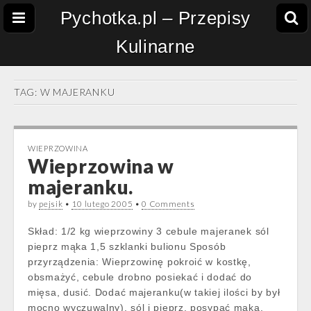
Pychotka.pl – Przepisy
Kulinarne
TAG:
W MAJERANKU
WIEPRZOWINA
Wieprzowina w
majeranku.
by
pejsik
•
10 lutego 2005
•
0 Comments
Skład: 1/2 kg wieprzowiny 3 cebule majeranek sól
pieprz mąka 1,5 szklanki bulionu Sposób
przyrządzenia: Wieprzowinę pokroić w kostkę,
obsmażyć, cebule drobno posiekać i dodać do
mięsa, dusić. Dodać majeranku(w takiej ilości by był
mocno wyczuwalny), sól i pieprz, posypać mąką,