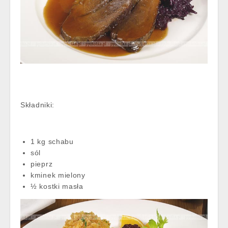
Składniki:
1 kg schabu
sól
pieprz
kminek mielony
½ kostki masła