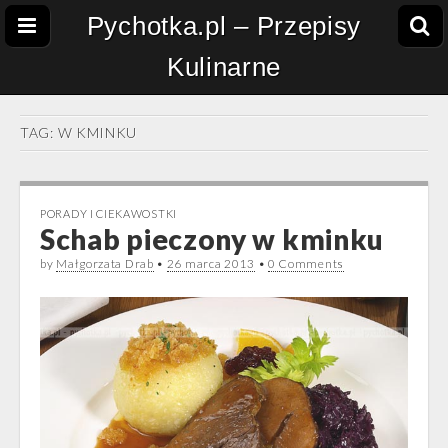
Pychotka.pl – Przepisy
Kulinarne
TAG:
W KMINKU
PORADY I CIEKAWOSTKI
Schab pieczony w kminku
by
Małgorzata Drab
•
26 marca 2013
•
0 Comments