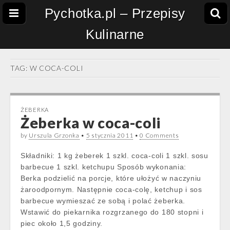
Pychotka.pl – Przepisy
Kulinarne
TAG:
W COCA-COLI
ŻEBERKA
Żeberka w coca-coli
by
Urszula Grzonka
•
5 stycznia 2011
•
0 Comments
Składniki: 1 kg żeberek 1 szkl. coca-coli 1 szkl. sosu
barbecue 1 szkl. ketchupu Sposób wykonania:
Berka podzielić na porcje, które ułożyć w naczyniu
żaroodpornym. Następnie coca-colę, ketchup i sos
barbecue wymieszać ze sobą i polać żeberka.
Wstawić do piekarnika rozgrzanego do 180 stopni i
piec około 1,5 godziny.