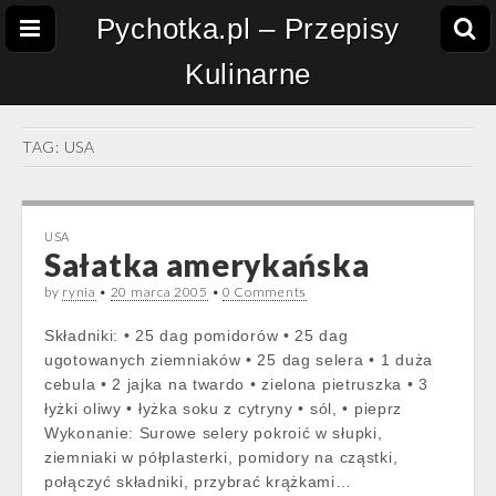
Pychotka.pl – Przepisy
Kulinarne
TAG:
USA
USA
Sałatka amerykańska
by
rynia
•
20 marca 2005
•
0 Comments
Składniki: • 25 dag pomidorów • 25 dag
ugotowanych ziemniaków • 25 dag selera • 1 duża
cebula • 2 jajka na twardo • zielona pietruszka • 3
łyżki oliwy • łyżka soku z cytryny • sól, • pieprz
Wykonanie: Surowe selery pokroić w słupki,
ziemniaki w półplasterki, pomidory na cząstki,
połączyć składniki, przybrać krążkami…