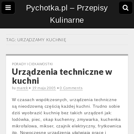
Pychotka.pl – Przepisy
Kulinarne
TAG:
URZĄDZAMY KUCHNIĘ
PORADY I CIEKAWOSTKI
Urządzenia techniczne w
kuchni
by
marek
•
19 maja 2005
•
0 Comments
W czasach współczesnych, urządzenia techniczne
są nieodzowną częścią każdej kuchni. Trudno sobie
dziś wyobrazić kuchnię bez takich urządzeń jak:
lodówka, piec, okap kuchenny, zmywarka, kuchenka
mikrofalowa, mikser, czajnik elektryczny, frytkownica
itp. Nowoczesne urządzenia ułatwiają pracę i