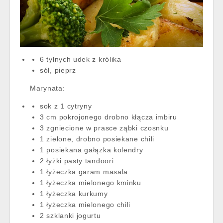
6 tylnych udek z królika
sól, pieprz
Marynata:
sok z 1 cytryny
3 cm pokrojonego drobno kłącza imbiru
3 zgniecione w prasce ząbki czosnku
1 zielone, drobno posiekane chili
1 posiekana gałązka kolendry
2 łyżki pasty tandoori
1 łyżeczka garam masala
1 łyżeczka mielonego kminku
1 łyżeczka kurkumy
1 łyżeczka mielonego chili
2 szklanki jogurtu