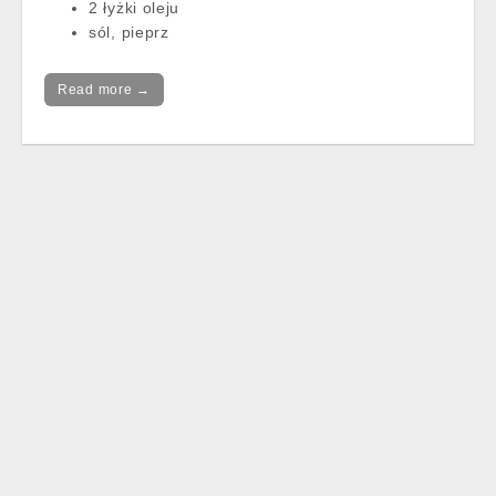
2 łyżki oleju
sól, pieprz
Read more →