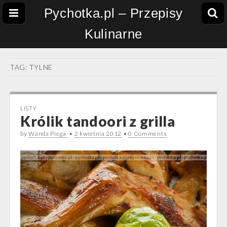
Pychotka.pl – Przepisy
Kulinarne
TAG:
TYLNE
LISTY
Królik tandoori z grilla
by
Wanda Piega
•
2 kwietnia 2012
•
0 Comments