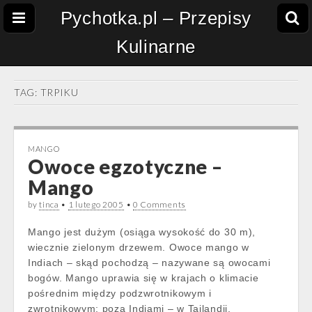
Pychotka.pl – Przepisy
Kulinarne
TAG:
TRPIKU
MANGO
Owoce egzotyczne –
Mango
by
tinca
•
1 lutego 2005
•
0 Comments
Mango jest dużym (osiąga wysokość do 30 m),
wiecznie zielonym drzewem. Owoce mango w
Indiach – skąd pochodzą – nazywane są owocami
bogów. Mango uprawia się w krajach o klimacie
pośrednim między podzwrotnikowym i
zwrotnikowym; poza Indiami – w Tajlandii,