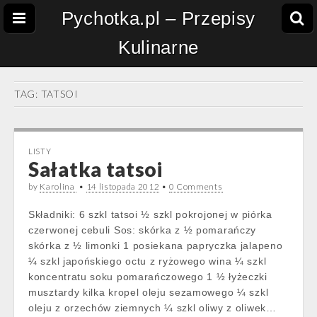
Pychotka.pl – Przepisy
Kulinarne
TAG:
TATSOI
LISTY
Sałatka tatsoi
by
Karolina
•
14 listopada 2012
•
0 Comments
Składniki: 6 szkl tatsoi ½ szkl pokrojonej w piórka
czerwonej cebuli Sos: skórka z ½ pomarańczy
skórka z ½ limonki 1 posiekana papryczka jalapeno
¼ szkl japońskiego octu z ryżowego wina ¼ szkl
koncentratu soku pomarańczowego 1 ½ łyżeczki
musztardy kilka kropel oleju sezamowego ¼ szkl
oleju z orzechów ziemnych ¼ szkl oliwy z oliwek…