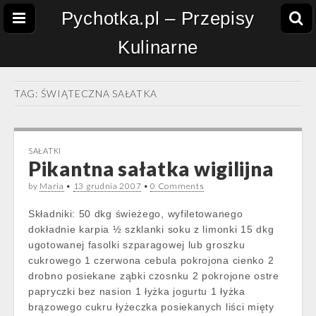
Pychotka.pl – Przepisy
Kulinarne
TAG:
ŚWIĄTECZNA SAŁATKA
SAŁATKI
Pikantna sałatka wigilijna
by
Maria
•
13 grudnia 2007
•
0 Comments
Składniki: 50 dkg świeżego, wyfiletowanego
dokładnie karpia ½ szklanki soku z limonki 15 dkg
ugotowanej fasolki szparagowej lub groszku
cukrowego 1 czerwona cebula pokrojona cienko 2
drobno posiekane ząbki czosnku 2 pokrojone ostre
papryczki bez nasion 1 łyżka jogurtu 1 łyżka
brązowego cukru łyżeczka posiekanych liści mięty