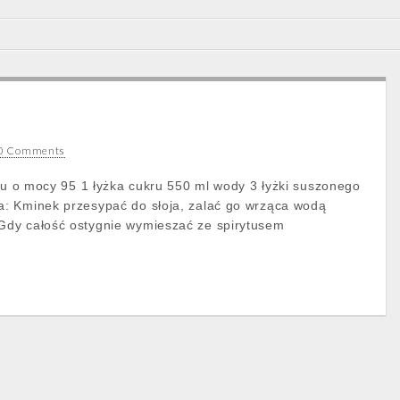
0 Comments
usu o mocy 95 1 łyżka cukru 550 ml wody 3 łyżki suszonego
: Kminek przesypać do słoja, zalać go wrząca wodą
dy całość ostygnie wymieszać ze spirytusem