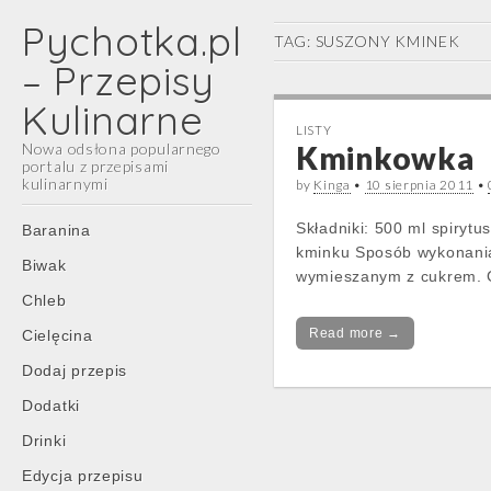
Pychotka.pl
TAG:
SUSZONY KMINEK
– Przepisy
Kulinarne
LISTY
Nowa odsłona popularnego
Kminkowka
portalu z przepisami
kulinarnymi
by
Kinga
•
10 sierpnia 2011
•
Main
Skip
Składniki: 500 ml spiryt
Baranina
menu
to
kminku Sposób wykonania
Biwak
content
wymieszanym z cukrem. G
Chleb
Read more →
Cielęcina
Dodaj przepis
Dodatki
Drinki
Edycja przepisu