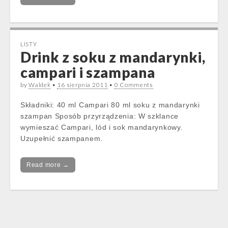
LISTY
Drink z soku z mandarynki,
campari i szampana
by
Waldek
•
16 sierpnia 2011
•
0 Comments
Składniki: 40 ml Campari 80 ml soku z mandarynki
szampan Sposób przyrządzenia: W szklance
wymieszać Campari, lód i sok mandarynkowy.
Uzupełnić szampanem.
Read more →