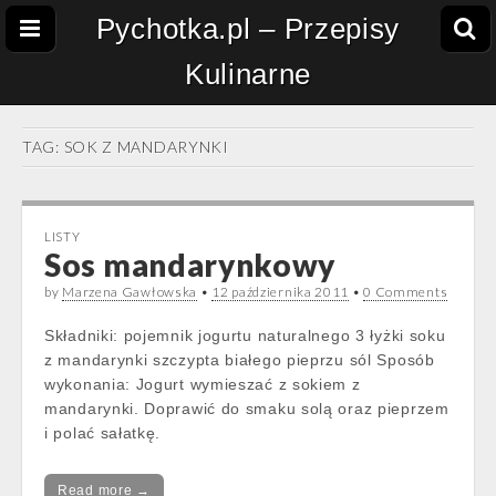
Pychotka.pl – Przepisy
Kulinarne
TAG:
SOK Z MANDARYNKI
LISTY
Sos mandarynkowy
by
Marzena Gawłowska
•
12 października 2011
•
0 Comments
Składniki: pojemnik jogurtu naturalnego 3 łyżki soku
z mandarynki szczypta białego pieprzu sól Sposób
wykonania: Jogurt wymieszać z sokiem z
mandarynki. Doprawić do smaku solą oraz pieprzem
i polać sałatkę.
Read more →