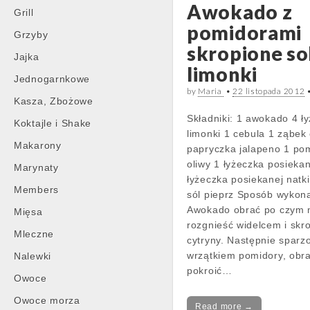
Awokado z
Grill
pomidorami
Grzyby
skropione so
Jajka
limonki
Jednogarnkowe
by
Maria
•
22 listopada 2012
Kasza, Zbożowe
Składniki: 1 awokado 4 ły
Koktajle i Shake
limonki 1 cebula 1 ząbek
Makarony
papryczka jalapeno 1 pom
oliwy 1 łyżeczka posiekan
Marynaty
łyżeczka posiekanej natki
Members
sól pieprz Sposób wykona
Awokado obrać po czym 
Mięsa
rozgnieść widelcem i skr
Mleczne
cytryny. Następnie sparz
wrzątkiem pomidory, obrać
Nalewki
pokroić…
Owoce
Owoce morza
Read more →