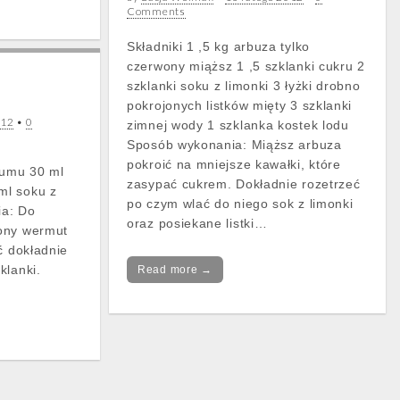
Comments
Składniki 1 ,5 kg arbuza tylko
czerwony miąższ 1 ,5 szklanki cukru 2
szklanki soku z limonki 3 łyżki drobno
pokrojonych listków mięty 3 szklanki
012
•
0
zimnej wody 1 szklanka kostek lodu
Sposób wykonania: Miąższ arbuza
pokroić na mniejsze kawałki, które
 rumu 30 ml
zasypać cukrem. Dokładnie rozetrzeć
ml soku z
po czym wlać do niego sok z limonki
ia: Do
oraz posiekane listki…
ony wermut
ć dokładnie
klanki.
Read more →