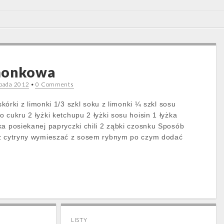
monkowa
opada 2012
•
0 Comments
 skórki z limonki 1/3 szkl soku z limonki ¼ szkl sosu
 cukru 2 łyżki ketchupu 2 łyżki sosu hoisin 1 łyżka
ka posiekanej papryczki chili 2 ząbki czosnku Sposób
 z cytryny wymieszać z sosem rybnym po czym dodać
LISTY