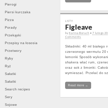
Pierogi
Piersi kurczaka
Pizza
LISTY
Figleave
Porady
by
Karina Boruch
•
7 lutego 2
Przekąski
Comments
Przepisy na łososia
Składniki: 40 ml białego
Przetwory
czerwonego wermutu 20 
lemonki Sposób wykonan
Ryby
shakera wlać rum, czerw
Ryż
oraz sok z limonki. Całoś
wymieszać. Przelać do sz
Sałatki
Sałatki
Read more →
Search recipes
Sery
Sojowe