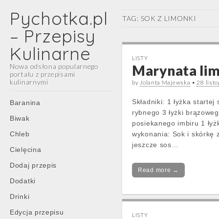
Pychotka.pl
TAG:
SOK Z LIMONKI
– Przepisy
Kulinarne
LISTY
Nowa odsłona popularnego
Marynata li
portalu z przepisami
kulinarnymi
by
Jolanta Majewska
•
28 list
Main
Skip
Składniki: 1 łyżka startej
Baranina
menu
to
rybnego 3 łyżki brązowego
Biwak
content
posiekanego imbiru 1 łyż
Chleb
wykonania: Sok i skórkę
jeszcze sos…
Cielęcina
Dodaj przepis
Read more →
Dodatki
Drinki
Edycja przepisu
LISTY