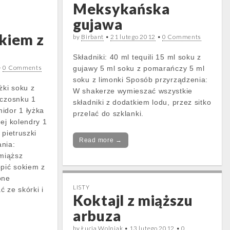
Meksykańska
gujawa
kiem z
by
Birbant
•
21 lutego 2012
•
0 Comments
Składniki: 40 ml tequili 15 ml soku z
•
0 Comments
gujawy 5 ml soku z pomarańczy 5 ml
soku z limonki Sposób przyrządzenia:
żki soku z
W shakerze wymieszać wszystkie
 czosnku 1
składniki z dodatkiem lodu, przez sitko
idor 1 łyżka
przelać do szklanki.
ej kolendry 1
 pietruszki
Read more →
nia:
miąższ
opić sokiem z
one
LISTY
 ze skórki i
Koktajl z miąższu
arbuza
by
Łucja Wolniak
•
13 lutego 2012
•
0