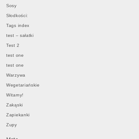
Post
Sosy
navigation
Słodkości:
Tags index
test – sałatki
Test 2
test one
test one
Warzywa
Wegetariańskie
Witamy!
Zakąski
Zapiekanki
Zupy