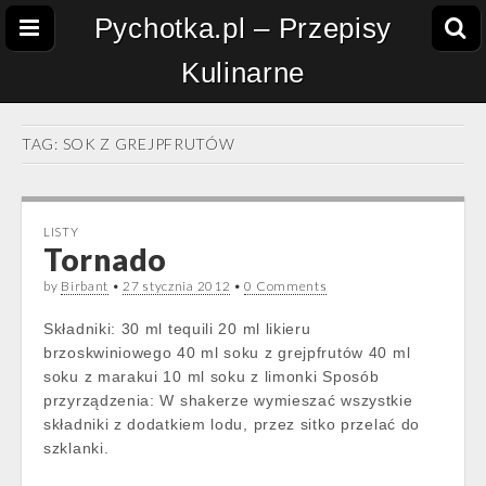
Pychotka.pl – Przepisy
Kulinarne
TAG:
SOK Z GREJPFRUTÓW
LISTY
Tornado
by
Birbant
•
27 stycznia 2012
•
0 Comments
Składniki: 30 ml tequili 20 ml likieru
brzoskwiniowego 40 ml soku z grejpfrutów 40 ml
soku z marakui 10 ml soku z limonki Sposób
przyrządzenia: W shakerze wymieszać wszystkie
składniki z dodatkiem lodu, przez sitko przelać do
szklanki.