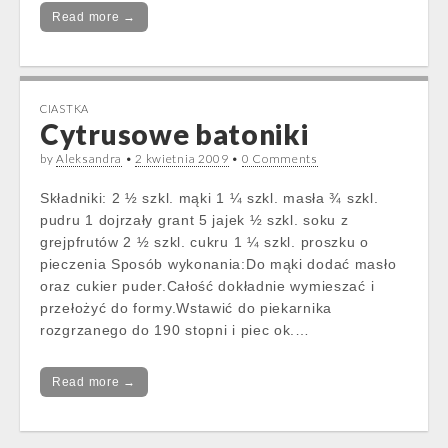
Read more →
CIASTKA
Cytrusowe batoniki
by
Aleksandra
•
2 kwietnia 2009
•
0 Comments
Składniki: 2 ½ szkl. mąki 1 ¼ szkl. masła ¾ szkl.
pudru 1 dojrzały grant 5 jajek ½ szkl. soku z
grejpfrutów 2 ½ szkl. cukru 1 ¼ szkl. proszku o
pieczenia Sposób wykonania:Do mąki dodać masło
oraz cukier puder.Całość dokładnie wymieszać i
przełożyć do formy.Wstawić do piekarnika
rozgrzanego do 190 stopni i piec ok.…
Read more →