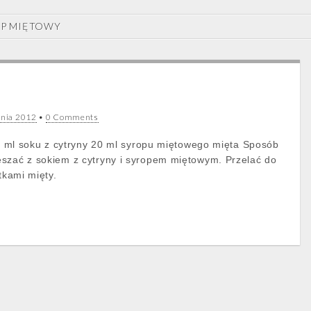
OP MIĘTOWY
znia 2012
•
0 Comments
 20 ml soku z cytryny 20 ml syropu miętowego mięta Sposób
szać z sokiem z cytryny i syropem miętowym. Przelać do
tkami mięty.