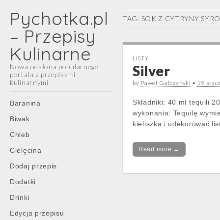
Pychotka.pl
TAG:
SOK Z CYTRYNY SYR
– Przepisy
Kulinarne
LISTY
Nowa odsłona popularnego
Silver
portalu z przepisami
kulinarnymi
by
Paweł Gałczyński
•
19 styc
Main
Skip
Składniki: 40 ml tequili
Baranina
menu
to
wykonania: Tequilę wymie
Biwak
content
kieliszka i udekorować lis
Chleb
Read more →
Cielęcina
Dodaj przepis
Dodatki
Drinki
Edycja przepisu