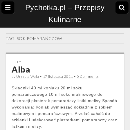
Pychotka.pl – Przepisy
Kulinarne
TAG:
SOK POMARAŃCZOW
LISTY
Alba
by
Urszula Wala
•
17 listopada 2011
•
0 Comments
Składniki 40 ml koniaku 20 ml soku
pomarańczowego 10 ml soku malinowego do
dekoracji plasterek pomarańczy listki melisy Sposób
wykonania: Koniak wymieszać dokładnie z sokiem
malinowym i pomarańczowym. Przelać całość do
szklanki i udekorować plasterkami pomarańczy oraz
listkami melisy.