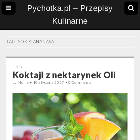
Pychotka.pl – Przepisy
Kulinarne
TAG:
SOK A ANANASA
LISTY
Koktajl z nektarynek Oli
by
Monia
•
10 stycznia 2017
•
0 Comments