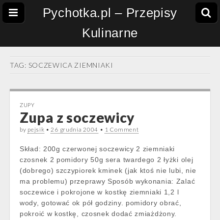
Pychotka.pl – Przepisy
Kulinarne
TAG:
SOCZEWICA ZIEMNIAKI
ZUPY
Zupa z soczewicy
by
pejsik
•
26 grudnia 2004
•
1 Comment
Skład: 200g czerwonej soczewicy 2 ziemniaki
czosnek 2 pomidory 50g sera twardego 2 łyżki olej
(dobrego) szczypiorek kminek (jak ktoś nie lubi, nie
ma problemu) przeprawy Sposób wykonania: Zalać
soczewice i pokrojone w kostkę ziemniaki 1,2 l
wody, gotować ok pół godziny. pomidory obrać,
pokroić w kostkę, czosnek dodać zmiażdżony.