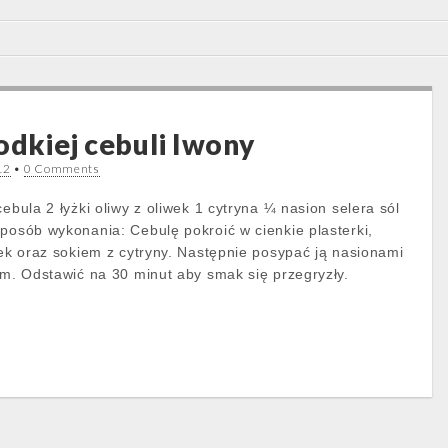
odkiej cebuli Iwony
12
•
0 Comments
cebula 2 łyżki oliwy z oliwek 1 cytryna ¼ nasion selera sól
Sposób wykonania: Cebulę pokroić w cienkie plasterki,
wek oraz sokiem z cytryny. Następnie posypać ją nasionami
em. Odstawić na 30 minut aby smak się przegryzły.