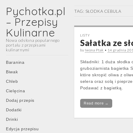
Pychotka.pl
TAG:
SŁODKA CEBULA
– Przepisy
Kulinarne
LISTY
Nowa odsłona popularnego
Sałatka ze sł
portalu z przepisami
kulinarnymi
by
Iwona Ptak
•
14 grudnia 20
Main
Skip
Składniki: 1 duża słodka 
Baranina
menu
to
gruboziarnista bagietka 
Biwak
content
które skropić oliwa z oli
Chleb
selera oraz solą i pieprz
Podawać z bagietką.
Cielęcina
Dodaj przepis
Read more →
Dodatki
Drinki
Edycja przepisu