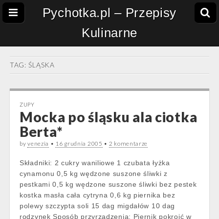
Pychotka.pl – Przepisy
Kulinarne
TAG:
ŚLĄSKA
ZUPY
Mocka po śląsku ala ciotka
Berta*
by
venezia
•
16 grudnia 2005
•
2 komentarze
Składniki: 2 cukry waniliowe 1 czubata łyżka
cynamonu 0,5 kg wędzone suszone śliwki z
pestkami 0,5 kg wędzone suszone śliwki bez pestek
kostka masła cała cytryna 0,6 kg piernika bez
polewy szczypta soli 15 dag migdałów 10 dag
rodzynek Sposób przyrządzenia: Piernik pokroić w