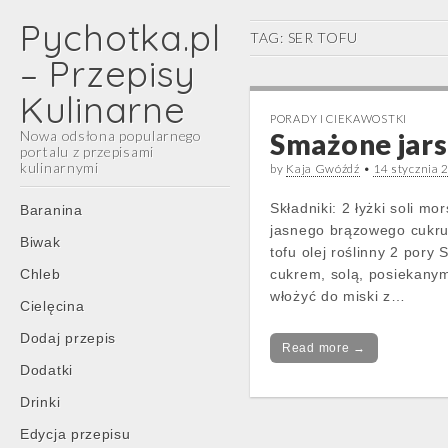
Pychotka.pl
TAG:
SER TOFU
– Przepisy
Kulinarne
PORADY I CIEKAWOSTKI
Nowa odsłona popularnego
Smażone jars
portalu z przepisami
kulinarnymi
by
Kaja Gwóźdź
•
14 stycznia 
Main
Skip
Składniki: 2 łyżki soli m
Baranina
menu
to
jasnego brązowego cukru 
Biwak
content
tofu olej roślinny 2 por
Chleb
cukrem, solą, posiekanym 
włożyć do miski z…
Cielęcina
Dodaj przepis
Read more →
Dodatki
Drinki
Edycja przepisu