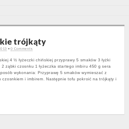
kie trójkąty
2013
•
0 Comments
orskiej 4 ½ łyżeczki chińskiej przyprawy 5 smaków 3 łyżki
2 ząbki czosnku 1 łyżeczka startego imbiru 450 g sera
y Sposób wykonania: Przyprawę 5 smaków wymieszać z
czosnkiem i imbirem. Następnie tofu pokroić na trójkąty i