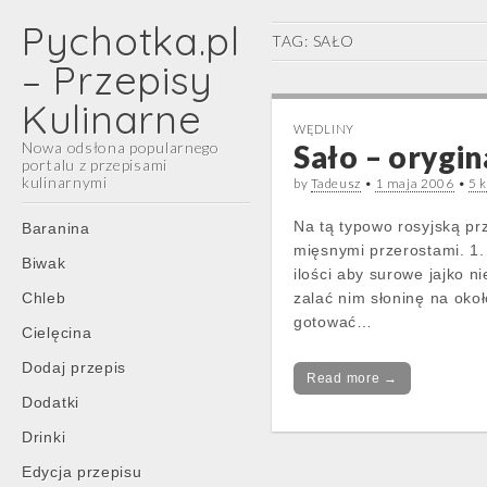
Pychotka.pl
TAG:
SAŁO
– Przepisy
Kulinarne
WĘDLINY
Nowa odsłona popularnego
Sało – orygin
portalu z przepisami
kulinarnymi
by
Tadeusz
•
1 maja 2006
•
5 
Main
Skip
Na tą typowo rosyjską pr
Baranina
menu
to
mięsnymi przerostami. 1.
Biwak
content
ilości aby surowe jajko ni
Chleb
zalać nim słoninę na oko
gotować…
Cielęcina
Dodaj przepis
Read more →
Dodatki
Drinki
Edycja przepisu