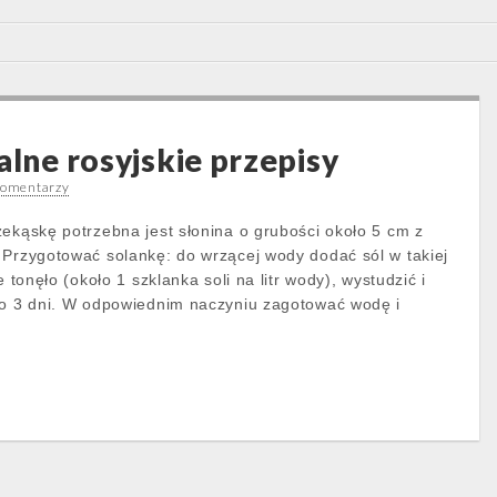
alne rosyjskie przepisy
komentarzy
zekąskę potrzebna jest słonina o grubości około 5 cm z
 Przygotować solankę: do wrzącej wody dodać sól w takiej
e tonęło (około 1 szklanka soli na litr wody), wystudzić i
ło 3 dni. W odpowiednim naczyniu zagotować wodę i