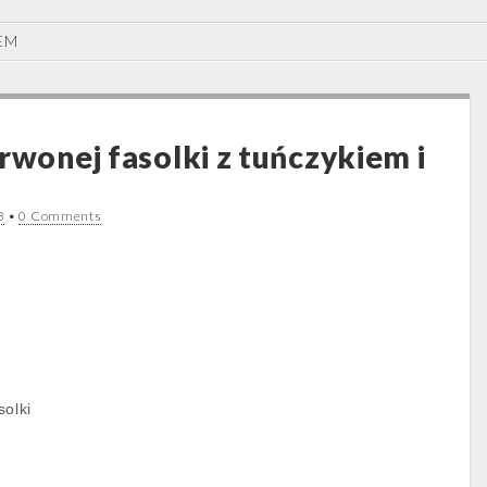
EM
rwonej fasolki z tuńczykiem i
3
•
0 Comments
solki