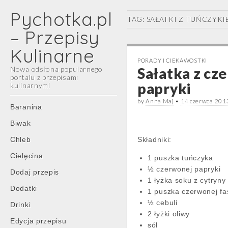
Pychotka.pl
TAG:
SAŁATKI Z TUŃCZYKI
– Przepisy
Kulinarne
PORADY I CIEKAWOSTKI
Nowa odsłona popularnego
Sałatka z cze
portalu z przepisami
papryki
kulinarnymi
by
Anna Maj
•
14 czerwca 201
Main
Skip
Baranina
menu
to
Biwak
content
Chleb
Składniki:
Cielęcina
1 puszka tuńczyka
½ czerwonej papryki
Dodaj przepis
1 łyżka soku z cytryny
Dodatki
1 puszka czerwonej fa
½ cebuli
Drinki
2 łyżki oliwy
Edycja przepisu
sól