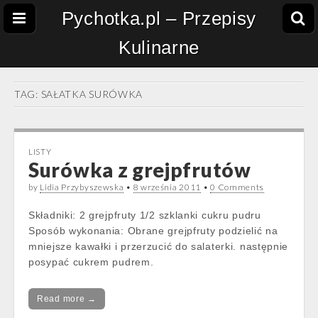
Pychotka.pl – Przepisy
Kulinarne
TAG:
SAŁATKA SURÓWKA
LISTY
Surówka z grejpfrutów
by
Lidia Przybyszewska
•
8 września 2011
•
0 Comments
Składniki: 2 grejpfruty 1/2 szklanki cukru pudru
Sposób wykonania: Obrane grejpfruty podzielić na
mniejsze kawałki i przerzucić do salaterki. następnie
posypać cukrem pudrem.
Read more →