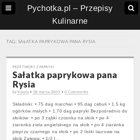
Pychotka.pl – Przepisy
Kulinarne
TAG:
SAŁATKA PAPRYKOWA PANA RYSIA
PRZETWORY Z PAPRYKI
Sałatka paprykowa pana
Rysia
by
klaufa
•
18 marca 2005
•
0 Comments
Składniki: • 75 dag marchwi • 95 dag cebuli • 1,5 kg
ogórków małych • 1,70 dag papryki Bezpośrednio do
słoików: • po 3 ząbki czosnku na słoik • po 4
ziarenka ziela angielskiego na słoik • po 4 ziarenka
pieprzu czarnego na słoik • po 2 listki laurowe na
słoik Zalewa: • 1/2 l…