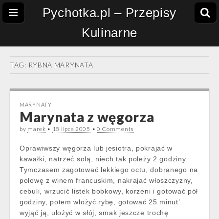
Pychotka.pl – Przepisy
Kulinarne
TAG:
RYBNA MARYNATA
MARYNATY
Marynata z węgorza
by
marek
•
18 lipca 2005
•
0 Comments
Oprawiwszy węgorza lub jesiotra, pokrajać w
kawałki, natrzeć solą, niech tak poleży 2 godziny.
Tymczasem zagotować lekkiego octu, dobranego na
połowę z winem francuskim, nakrajać włoszczyzny,
cebuli, wrzucić listek bobkowy, korzeni i gotować pół
godziny, potem włożyć rybę, gotować 25 minut’
wyjąć ją, ułożyć w słój, smak jeszcze trochę