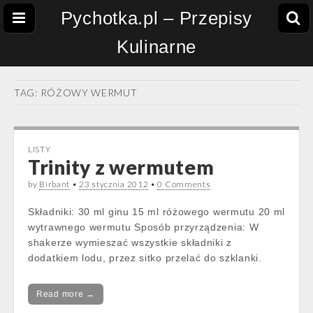
Pychotka.pl – Przepisy
Kulinarne
TAG:
RÓŻOWY WERMUT
LISTY
Trinity z wermutem
by
Birbant
•
23 stycznia 2012
•
0 Comments
Składniki: 30 ml ginu 15 ml różowego wermutu 20 ml
wytrawnego wermutu Sposób przyrządzenia: W
shakerze wymieszać wszystkie składniki z
dodatkiem lodu, przez sitko przelać do szklanki.
Read more →