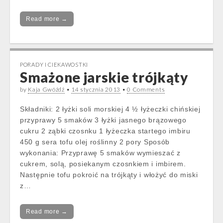
Read more →
PORADY I CIEKAWOSTKI
Smażone jarskie trójkąty
by
Kaja Gwóźdź
•
14 stycznia 2013
•
0 Comments
Składniki: 2 łyżki soli morskiej 4 ½ łyżeczki chińskiej
przyprawy 5 smaków 3 łyżki jasnego brązowego
cukru 2 ząbki czosnku 1 łyżeczka startego imbiru
450 g sera tofu olej roślinny 2 pory Sposób
wykonania: Przyprawę 5 smaków wymieszać z
cukrem, solą, posiekanym czosnkiem i imbirem.
Następnie tofu pokroić na trójkąty i włożyć do miski
z…
Read more →