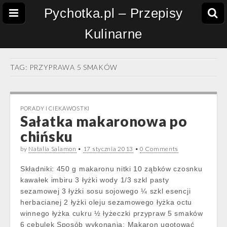
Pychotka.pl – Przepisy
Kulinarne
TAG:
PRZYPRAWA 5 SMAKÓW
PORADY I CIEKAWOSTKI
Sałatka makaronowa po
chińsku
by
Natalia Salamon
•
17 stycznia 2013
•
0 Comments
Składniki: 450 g makaronu nitki 10 ząbków czosnku
kawałek imbiru 3 łyżki wody 1/3 szkl pasty
sezamowej 3 łyżki sosu sojowego ¼ szkl esencji
herbacianej 2 łyżki oleju sezamowego łyżka octu
winnego łyżka cukru ½ łyżeczki przypraw 5 smaków
6 cebulek Sposób wykonania: Makaron ugotować