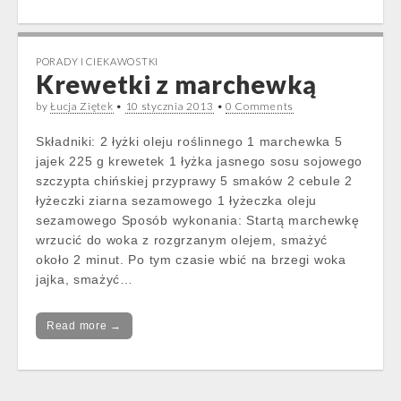
PORADY I CIEKAWOSTKI
Krewetki z marchewką
by
Łucja Ziętek
•
10 stycznia 2013
•
0 Comments
Składniki: 2 łyżki oleju roślinnego 1 marchewka 5
jajek 225 g krewetek 1 łyżka jasnego sosu sojowego
szczypta chińskiej przyprawy 5 smaków 2 cebule 2
łyżeczki ziarna sezamowego 1 łyżeczka oleju
sezamowego Sposób wykonania: Startą marchewkę
wrzucić do woka z rozgrzanym olejem, smażyć
około 2 minut. Po tym czasie wbić na brzegi woka
jajka, smażyć…
Read more →