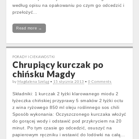
według opisu na opakowaniu po czym go odcedzić i
przełożyć…
Read more →
PORADY I CIEKAWOSTKI
Chrupiący kurczak po
chińsku Magdy
by
Magdalena Szeląg
•
15 stycznia 2013
•
0 Comments
Składniki: 1 kurczak 2 łyżki klarowanego miodu 2
łyżeczka chińskiej przyprawy 5 smaków 2 łyżki octu
z wina ryżowego 850 ml oleju roślinnego sos chili
Sposób wykonania: Oczyszczonego kurczaka włożyć
do gorącej wody i odstawić pod przykryciem na 20
minut. Po tym czasie go odcedzić, osuszyć na
papierowym ręczniku i wstawić do lodówki na całą…