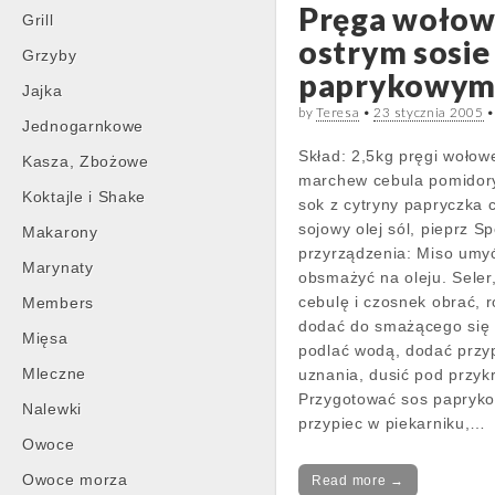
Pręga wołow
Grill
ostrym sosie
Grzyby
paprykowy
Jajka
by
Teresa
•
23 stycznia 2005
Jednogarnkowe
Skład: 2,5kg pręgi wołowe
Kasza, Zbożowe
marchew cebula pomidor
Koktajle i Shake
sok z cytryny papryczka c
sojowy olej sól, pieprz S
Makarony
przyrządzenia: Miso umyć
Marynaty
obsmażyć na oleju. Seler
cebulę i czosnek obrać, r
Members
dodać do smażącego się 
Mięsa
podlać wodą, dodać przy
Mleczne
uznania, dusić pod przyk
Przygotować sos papryko
Nalewki
przypiec w piekarniku,…
Owoce
Owoce morza
Read more →