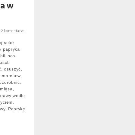
a w
m
•
2 komentarze
j seler
y papryka
hili sos
posób
, osuszyć,
, marchew,
ozdrobnić,
mięsa,
prawy wedle
ryciem.
wy. Paprykę