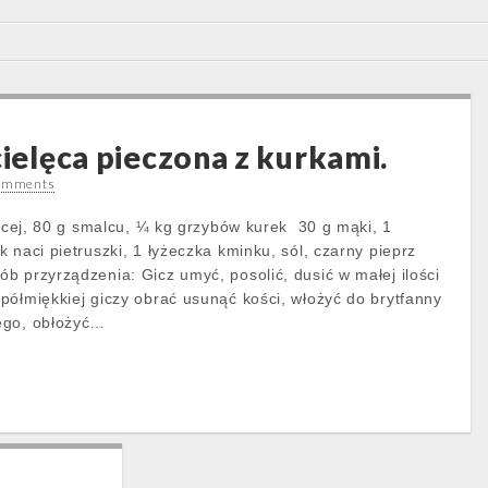
cielęca pieczona z kurkami.
omments
lęcej, 80 g smalcu, ¼ kg grzybów kurek 30 g mąki, 1
 naci pietruszki, 1 łyżeczka kminku, sól, czarny pieprz
b przyrządzenia: Gicz umyć, posolić, dusić w małej ilości
półmiękkiej giczy obrać usunąć kości, włożyć do brytfanny
ego, obłożyć…