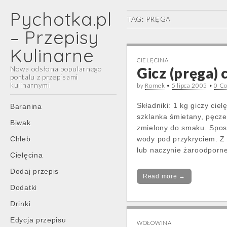
Pychotka.pl
TAG:
PRĘGA
– Przepisy
Kulinarne
CIELĘCINA
Nowa odsłona popularnego
Gicz (pręga) 
portalu z przepisami
kulinarnymi
by
Romek
•
5 lipca 2005
•
0 C
Main
Skip
Składniki: 1 kg giczy cie
Baranina
menu
to
szklanka śmietany, pęczek
Biwak
content
zmielony do smaku. Sposó
Chleb
wody pod przykryciem. Z 
lub naczynie żaroodporn
Cielęcina
Dodaj przepis
Read more →
Dodatki
Drinki
Edycja przepisu
WOŁOWINA