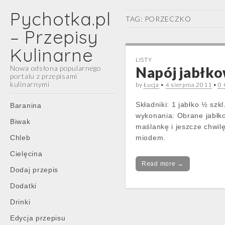
Pychotka.pl
TAG:
PORZECZKO
– Przepisy
Kulinarne
LISTY
Nowa odsłona popularnego
Napój jabłk
portalu z przepisami
kulinarnymi
by
Łucja
•
4 sierpnia 2011
•
0
Main
Skip
Składniki: 1 jabłko ½ sz
Baranina
menu
to
wykonania: Obrane jabłk
Biwak
content
maślankę i jeszcze chwil
Chleb
miodem.
Cielęcina
Read more →
Dodaj przepis
Dodatki
Drinki
Edycja przepisu