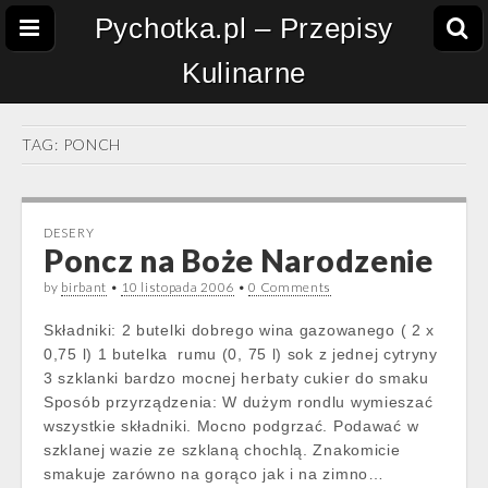
Pychotka.pl – Przepisy
Kulinarne
TAG:
PONCH
DESERY
Poncz na Boże Narodzenie
by
birbant
•
10 listopada 2006
•
0 Comments
Składniki: 2 butelki dobrego wina gazowanego ( 2 x
0,75 l) 1 butelka rumu (0, 75 l) sok z jednej cytryny
3 szklanki bardzo mocnej herbaty cukier do smaku
Sposób przyrządzenia: W dużym rondlu wymieszać
wszystkie składniki. Mocno podgrzać. Podawać w
szklanej wazie ze szklaną chochlą. Znakomicie
smakuje zarówno na gorąco jak i na zimno…